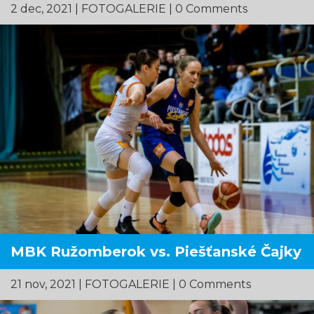
2 dec, 2021
|
FOTOGALERIE
| 0 Comments
MBK Ružomberok vs. Piešťanské Čajky
21 nov, 2021
|
FOTOGALERIE
| 0 Comments