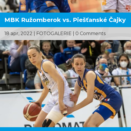
MBK Ružomberok vs. Piešťanské Čajky
18 apr, 2022
|
FOTOGALERIE
| 0 Comments