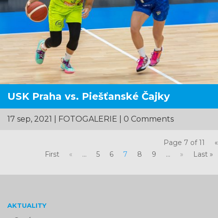
USK Praha vs. Piešťanské Čajky
17 sep, 2021
|
FOTOGALERIE
| 0 Comments
Page 7 of 11
«
First
«
...
5
6
7
8
9
...
»
Last »
AKTUALITY