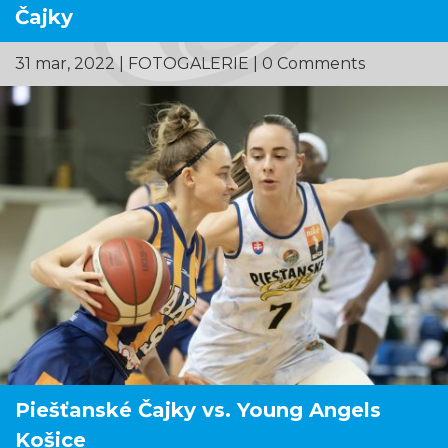
Čajky
31 mar, 2022
|
FOTOGALERIE
| 0 Comments
Piešťanské Čajky vs. Young Angels
Košice