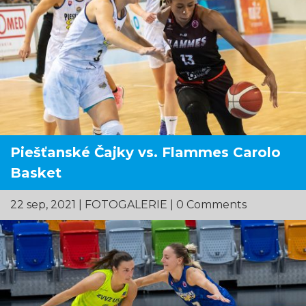
Piešťanské Čajky vs. Flammes Carolo
Basket
22 sep, 2021
|
FOTOGALERIE
| 0 Comments