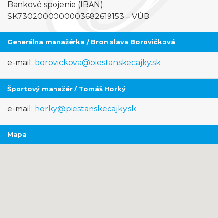
Bankové spojenie (IBAN):
SK7302000000003682619153 – VÚB
Generálna manažérka / Bronislava Borovičková
e-mail:
borovickova@piestanskecajky.sk
Športový manažér / Tomáš Horký
e-mail:
horky@piestanskecajky.sk
Mapa