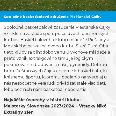
Spoločné basketbalové združenie Piešťanské Čajky
Spoločné basketbalové združenie Piešťanské Čajky
vzniklo na základe spolupráce dvoch partnerských
klubov: Basketbalového klubu mládeže Piešťany a
Mestského basketbalového klubu Stará Turá. Oba
tieto kluby sa dlhodobo venujú výchove mládeže a
preto vznik extraligového tímu je logickým
pokračovaním budovania našej pyramídy. Dobrou
hrou Piešťanských Čajok chceme k basketbalu, ku
krásnemu športu, ktorému podľahlo na svete aj u
nás nespočetne veľa ľudí privádzať stále viac detí,
lebo bez nich nám basketbal neporastie.
Najväčšie úspechy v histórii klubu:
Majsterky Slovenska 2023/2024 – Víťazky Niké
Extraligy žien