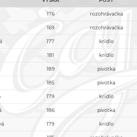
VÝŠKA
POST
176
rozohrávačka
169
rozohrávačka
á
177
krídlo
181
krídlo
189
pivotka
185
pivotka
á
179
krídlo
á
186
pivotka
vá
179
krídlo