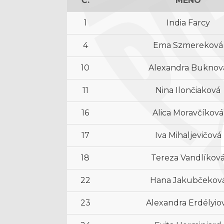
Č.
MENO
1
India Farcy
4
Ema Szmereková
10
Alexandra Buknov
11
Nina Ilončiaková
16
Alica Moravčíková
17
Iva Mihaljevičová
18
Tereza Vandlíkov
22
Hana Jakubčekov
23
Alexandra Erdélyio