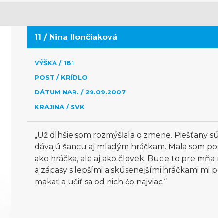
11 / Nina Ilončiaková
VÝŠKA / 181
POST / KRÍDLO
DÁTUM NAR. / 29.09.2007
KRAJINA / SVK
„Už dlhšie som rozmýšľala o zmene. Piešťany sú 
dávajú šancu aj mladým hráčkam. Mala som poc
ako hráčka, ale aj ako človek. Bude to pre mňa 
a zápasy s lepšími a skúsenejšími hráčkami mi 
makať a učiť sa od nich čo najviac.“