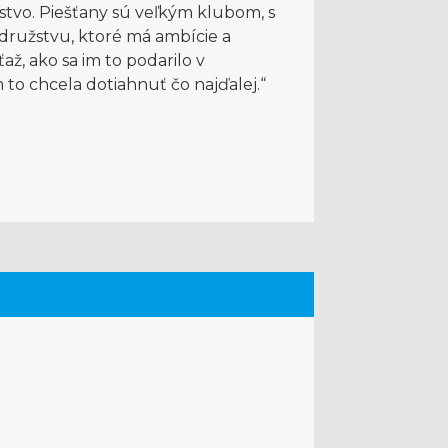
stvo. Piešťany sú veľkým klubom, s
k družstvu, ktoré má ambície a
ž, ako sa im to podarilo v
o chcela dotiahnuť čo najďalej.“