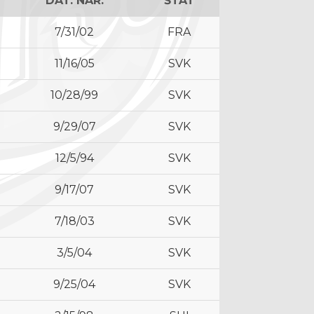
DÁT. NAR.
ŠTÁT
7/31/02
FRA
11/16/05
SVK
10/28/99
SVK
9/29/07
SVK
12/5/94
SVK
9/17/07
SVK
7/18/03
SVK
3/5/04
SVK
9/25/04
SVK