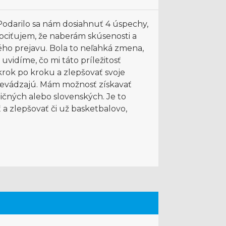
odarilo sa nám dosiahnuť 4 úspechy,
ciťujem, že naberám skúsenosti a
ho prejavu. Bola to neľahká zmena,
uvidíme, čo mi táto príležitosť
krok po kroku a zlepšovať svoje
prevádzajú. Mám možnosť získavať
ničných alebo slovenských. Je to
a zlepšovať či už basketbalovo,