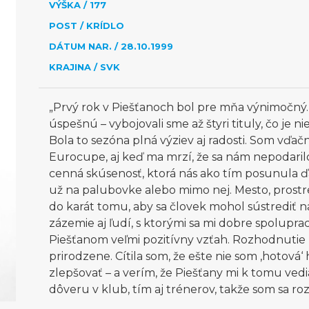
VÝŠKA / 177
POST / KRÍDLO
DÁTUM NAR. / 28.10.1999
KRAJINA / SVK
„Prvý rok v Piešťanoch bol pre mňa výnimočný
úspešnú – vybojovali sme až štyri tituly, čo je 
Bola to sezóna plná výziev aj radosti. Som vďač
Eurocupe, aj keď ma mrzí, že sa nám nepodarilo
cenná skúsenosť, ktorá nás ako tím posunula ďal
už na palubovke alebo mimo nej. Mesto, prostr
do karát tomu, aby sa človek mohol sústrediť na
zázemie aj ľudí, s ktorými sa mi dobre spoluprac
Piešťanom veľmi pozitívny vzťah. Rozhodnutie
prirodzene. Cítila som, že ešte nie som ‚hotová‘
zlepšovať – a verím, že Piešťany mi k tomu ved
dôveru v klub, tím aj trénerov, takže som sa roz