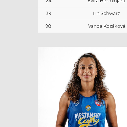
24
Evita Herminjard
39
Lin Schwarz
98
Vanda Kozáková