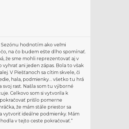
. Sezónu hodnotím ako veľmi
niečo, na čo budem ešte dlho spomínať.
ná, že sme mohli reprezentovať aj v
 vyhrať ani jeden zápas. Bola to však
ej. V Piešťanoch sa cítim skvele, či
edie, hala, podmienky… všetko tu hrá
 svoj rast. Našla som tu výborné
uje. Celkovo som si vytvorila k
 pokračovať prišlo pomerne
 hráčka, že mám stále priestor sa
ia vytvoriť ideálne podmienky. Mám
hodla v tejto ceste pokračovať.“