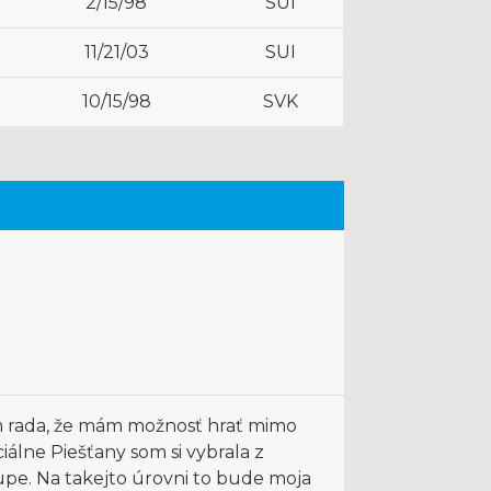
2/15/98
SUI
11/21/03
SUI
10/15/98
SVK
m rada, že mám možnosť hrať mimo
álne Piešťany som si vybrala z
pe. Na takejto úrovni to bude moja