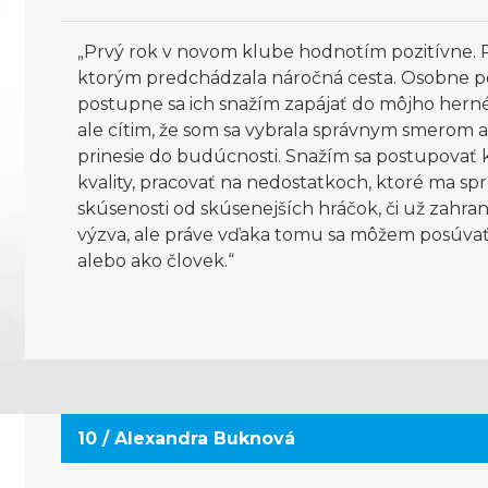
„Prvý rok v novom klube hodnotím pozitívne. P
ktorým predchádzala náročná cesta. Osobne po
postupne sa ich snažím zapájať do môjho herné
ale cítim, že som sa vybrala správnym smerom a 
prinesie do budúcnosti. Snažím sa postupovať 
kvality, pracovať na nedostatkoch, ktoré ma s
skúsenosti od skúsenejších hráčok, či už zahra
výzva, ale práve vďaka tomu sa môžem posúvať 
alebo ako človek.“
10 / Alexandra Buknová