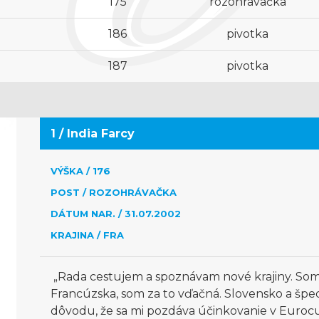
175
rozohrávačka
186
pivotka
187
pivotka
1 / India Farcy
VÝŠKA / 176
POST / ROZOHRÁVAČKA
DÁTUM NAR. / 31.07.2002
KRAJINA / FRA
„Rada cestujem a spoznávam nové krajiny. So
Francúzska, som za to vďačná. Slovensko a špeci
dôvodu, že sa mi pozdáva účinkovanie v Eurocu