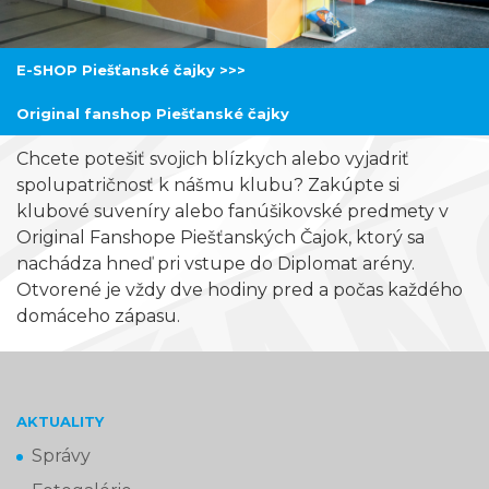
E-SHOP Piešťanské čajky >>>
Original fanshop Piešťanské čajky
Chcete potešiť svojich blízkych alebo vyjadriť
spolupatričnosť k nášmu klubu? Zakúpte si
klubové suveníry alebo fanúšikovské predmety v
Original Fanshope Piešťanských Čajok, ktorý sa
nachádza hneď pri vstupe do Diplomat arény.
Otvorené je vždy dve hodiny pred a počas každého
domáceho zápasu.
AKTUALITY
Správy