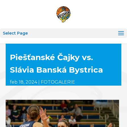
Select Page
Piešťanské Čajky vs.
Slávia Banská Bystrica
feb 18, 2024
|
FOTOGALERIE