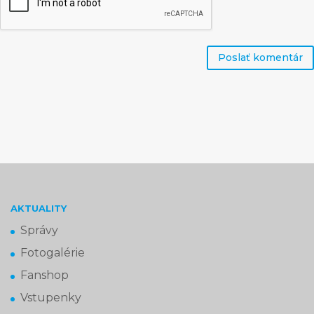
AKTUALITY
Správy
Fotogalérie
Fanshop
Vstupenky