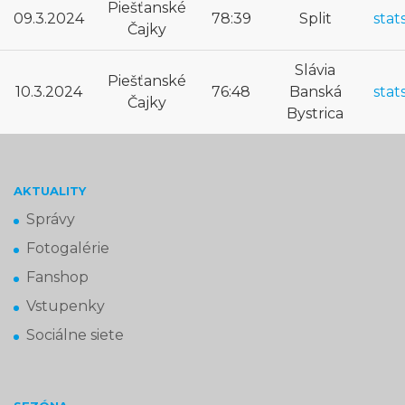
Piešťanské
09.3.2024
78:39
Split
stat
Čajky
Slávia
Piešťanské
10.3.2024
76:48
Banská
stat
Čajky
Bystrica
AKTUALITY
Správy
Fotogalérie
Fanshop
Vstupenky
Sociálne siete