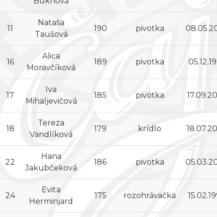
Buknová
Nataša
11
190
pivotka
08.05.2
Taušová
Alica
16
189
pivotka
05.12.1
Moravčíková
Iva
17
185
pivotka
17.09.2
Mihaljevičová
Tereza
18
179
krídlo
18.07.2
Vandlíková
Hana
22
186
pivotka
05.03.2
Jakubčeková
Evita
24
175
rozohrávačka
15.02.1
Herminjard