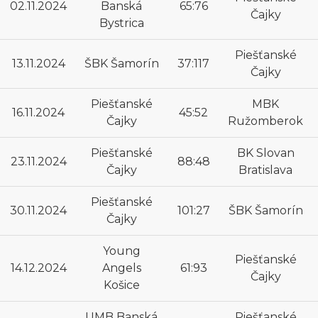
02.11.2024
Banská
65:76
Čajky
Bystrica
Piešťanské
13.11.2024
ŠBK Šamorín
37:117
Čajky
Piešťanské
MBK
16.11.2024
45:52
Čajky
Ružomberok
Piešťanské
BK Slovan
23.11.2024
88:48
Čajky
Bratislava
Piešťanské
30.11.2024
101:27
ŠBK Šamorín
Čajky
Young
Piešťanské
14.12.2024
Angels
61:93
Čajky
Košice
UMB Banská
Piešťanské