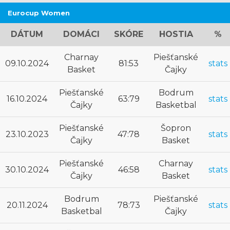
Eurocup Women
DÁTUM
DOMÁCI
SKÓRE
HOSTIA
%
Charnay
Piešťanské
09.10.2024
81:53
stats
Basket
Čajky
Piešťanské
Bodrum
16.10.2024
63:79
stats
Čajky
Basketbal
Piešťanské
Šopron
23.10.2023
47:78
stats
Čajky
Basket
Piešťanské
Charnay
30.10.2024
46:58
stats
Čajky
Basket
Bodrum
Piešťanské
20.11.2024
78:73
stats
Basketbal
Čajky