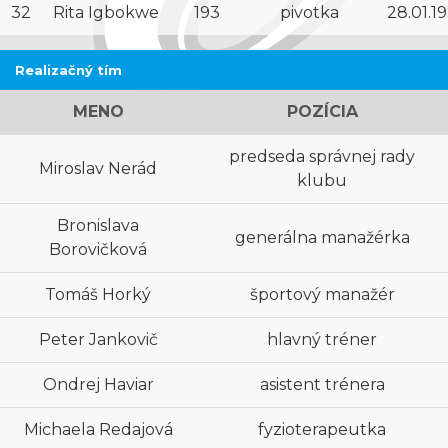
32
Rita Igbokwe
193
pivotka
28.01.1
Realizačný tím
MENO
POZÍCIA
predseda správnej rady
Miroslav Nerád
klubu
Bronislava
generálna manažérka
Borovičková
Tomáš Horký
športový manažér
Peter Jankovič
hlavný tréner
Ondrej Haviar
asistent trénera
Michaela Redajová
fyzioterapeutka