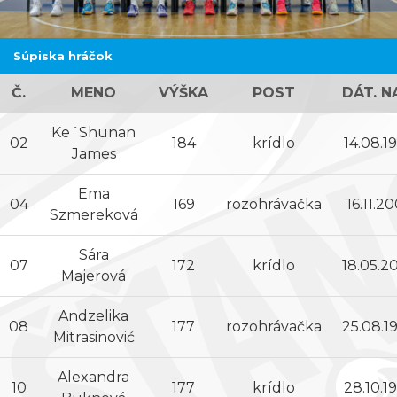
Súpiska hráčok
Č.
MENO
VÝŠKA
POST
DÁT. N
Ke´Shunan
02
184
krídlo
14.08.1
James
Ema
04
169
rozohrávačka
16.11.2
Szmereková
Sára
07
172
krídlo
18.05.2
Majerová
Andzelika
08
177
rozohrávačka
25.08.1
Mitrasinović
Alexandra
10
177
krídlo
28.10.1