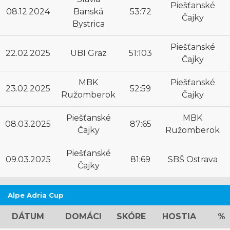
Piešťanské
08.12.2024
Banská
53:72
Čajky
Bystrica
Piešťanské
22.02.2025
UBI Graz
51:103
Čajky
MBK
Piešťanské
23.02.2025
52:59
Ružomberok
Čajky
Piešťanské
MBK
08.03.2025
87:65
Čajky
Ružomberok
Piešťanské
09.03.2025
81:69
SBŠ Ostrava
Čajky
Alpe Adria Cup
DÁTUM
DOMÁCI
SKÓRE
HOSTIA
%