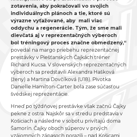
zotavenia, aby pokračovali vo svojich
individuálnych plánoch a tie, ktoré sú
výrazne vyťažované, aby mali viac
oddychu a regenerácie. Tým, že sme mali
dievčatá aj v reprezentačných výberoch
bol tréningový proces značne obmedzený,“
povedal na margo priebehu reprezentačnej
prestávky v Piešťanských Čajkách tréner
Richard Kucsa. V slovenských reprezentačných
výberoch sa predstavili Alexandra Hašková
(ženy) a Martina Dovčíková (U18). Pivotka
Danielle Hamilton-Carter bola zase súčasťou
švédskej reprezentácie.
Hneď po týždňovej prestávke však začnú Čajky
pekne z ostra. Najskôr sa v stredu predstavia v
Košiciach a následne v sobotu privítajú doma
Šamorín. Čajky oboch súperov v prvých
vzájomných zápasoch porazili – nad Košicami