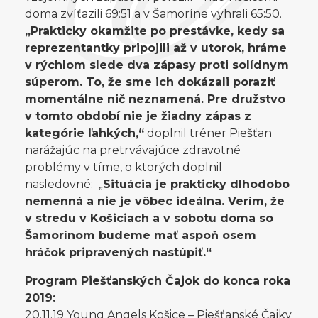
doma zvíťazili 69:51 a v Šamoríne vyhrali 65:50.
„Prakticky okamžite po prestávke, kedy sa
reprezentantky pripojili až v utorok, hráme
v rýchlom slede dva zápasy proti solídnym
súperom. To, že sme ich dokázali poraziť
momentálne nič neznamená. Pre družstvo
v tomto období nie je žiadny zápas z
kategórie ľahkých,“
doplnil tréner Piešťan
narážajúc na pretrvávajúce zdravotné
problémy v tíme, o ktorých doplnil
nasledovné: „
Situácia je prakticky dlhodobo
nemenná a nie je vôbec ideálna. Verím, že
v stredu v Košiciach a v sobotu doma so
Šamorínom budeme mať aspoň osem
hráčok pripravených nastúpiť.“
Program Piešťanských Čajok do konca roka
2019:
20.11.19 Young Angels Košice – Piešťanské Čajky