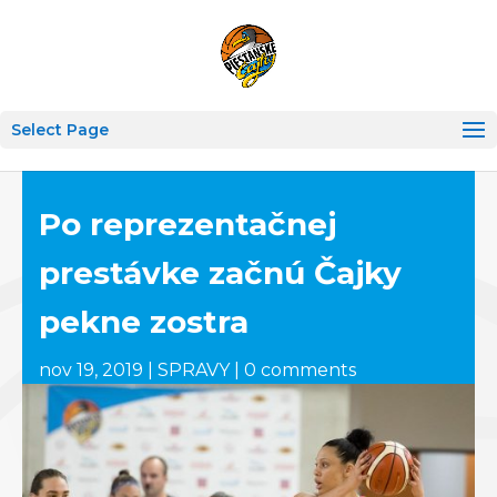
Select Page
Po reprezentačnej
prestávke začnú Čajky
pekne zostra
nov 19, 2019
|
SPRAVY
|
0 comments