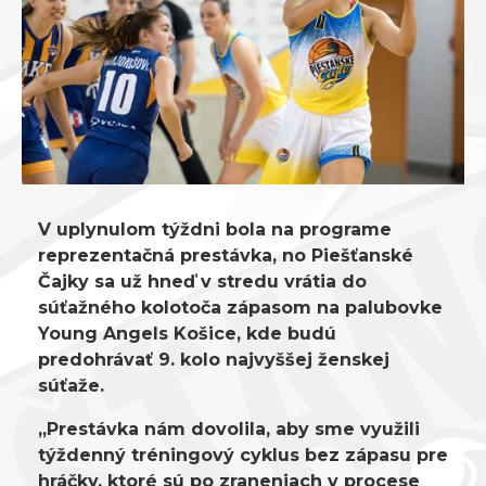
V uplynulom týždni bola na programe
reprezentačná prestávka, no Piešťanské
Čajky sa už hneď v stredu vrátia do
súťažného kolotoča zápasom na palubovke
Young Angels Košice, kde budú
predohrávať 9. kolo najvyššej ženskej
súťaže.
„Prestávka nám dovolila, aby sme využili
týždenný tréningový cyklus bez zápasu pre
hráčky, ktoré sú po zraneniach v procese