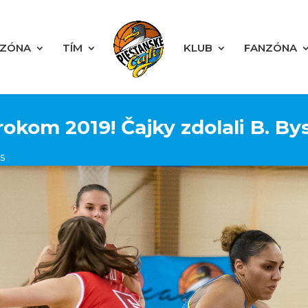
EZÓNA
TÍM
KLUB
FANZÓNA
rokom 2019! Čajky zdolali B. Bys
s