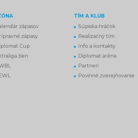
ZÓNA
TÍM A KLUB
alendár zápasov
Súpiska hráčok
rípravné zápasy
Realizačný tím
iplomat Cup
Info a kontakty
traliga žien
Diplomat aréna
WBL
Partneri
EWL
Povinné zverejňovanie