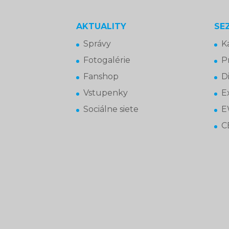
AKTUALITY
SE
Správy
K
Fotogalérie
P
Fanshop
D
Vstupenky
Ex
Sociálne siete
E
C