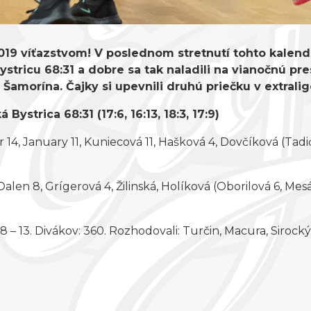
 2019 víťazstvom! V poslednom stretnutí tohto kale
stricu 68:31 a dobre sa tak naladili na vianočnú pre
 Šamorína. Čajky si upevnili druhú priečku v extrali
ystrica 68:31 (17:6, 16:13, 18:3, 17:9)
14, January 11, Kuniecová 11, Hašková 4, Dovčíková (Tadić
Dalen 8, Grígerová 4, Žilinská, Holíková (Oborilová 6, Me
 18 – 13. Divákov: 360. Rozhodovali: Turčin, Macura, Sirocký. Št