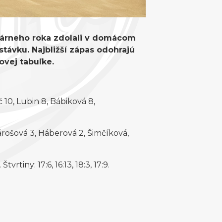
ndárneho roka zdolali v domácom
stávku. Najbližší zápas odohrajú
govej tabuľke.
 10, Lubin 8, Bábiková 8,
sárošová 3, Háberová 2, Šimčíková,
vrtiny: 17:6, 16:13, 18:3, 17:9.