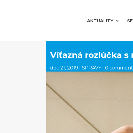
AKTUALITY
S
Víťazná rozlúčka s 
dec 21, 2019
|
SPRAVY
|
0 comment
Facebook