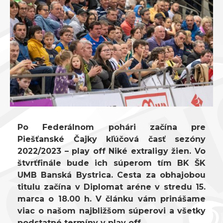
Po Federálnom pohári začína pre
Piešťanské Čajky kľúčová časť sezóny
2022/2023 – play off Niké extraligy žien. Vo
štvrťfinále bude ich súperom tím BK ŠK
UMB Banská Bystrica. Cesta za obhajobou
titulu začína v Diplomat aréne v stredu 15.
marca o 18.00 h. V článku vám prinášame
viac o našom najbližšom súperovi a všetky
podstatné termíny v play off.