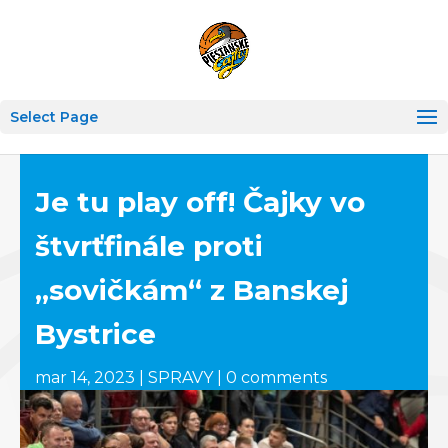
Select Page
Je tu play off! Čajky vo
štvrťfinále proti
„sovičkám“ z Banskej
Bystrice
mar 14, 2023
|
SPRAVY
|
0 comments