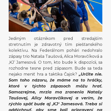
Jediným otáznikom pred stredajším
stretnutím je zdravotný tím piešťanského
kolektívu. Na Federálnom pohári nedohralo
zápasy trio Nataša Taušová, Alica Moravčíková a
‚KJ‘ Jamesová. O tom, kto bude k dispozícii, sa
rozhodne tesne pred zápasom. Bude sa teda
nejako meniť hra a taktika Čajok?
„Určite nie.
Som toho názoru, že máme na to hráčky,
ktoré v týchto zápasoch môžu hrať.
Samozrejme, mrzia ma zranenia Natašy
Taušovej, Alicy Moravčíkovej a verím, že
rýchlo späť bude aj ‚KJ‘ Jamesová. Treba si
oddýchnuť, aby sme boli pripravení na