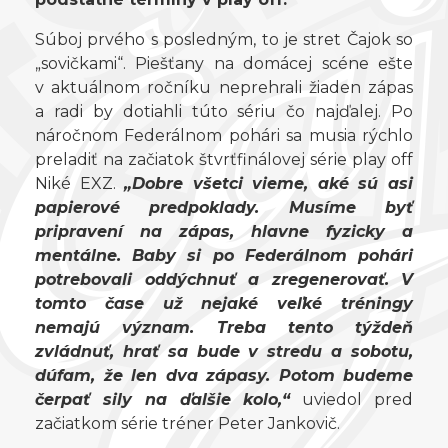
Súboj prvého s posledným, to je stret Čajok so
„sovičkami“. Piešťany na domácej scéne ešte
v aktuálnom ročníku neprehrali žiaden zápas
a radi by dotiahli túto sériu čo najďalej. Po
náročnom Federálnom pohári sa musia rýchlo
preladiť na začiatok štvrťfinálovej série play off
Niké EXZ.
„Dobre všetci vieme, aké sú asi
papierové predpoklady. Musíme byť
pripravení na zápas, hlavne fyzicky a
mentálne. Baby si po Federálnom pohári
potrebovali oddýchnuť a zregenerovať. V
tomto čase už nejaké veľké tréningy
nemajú význam. Treba tento týždeň
zvládnuť, hrať sa bude v stredu a sobotu,
dúfam, že len dva zápasy. Potom budeme
čerpať sily na ďalšie kolo,“
uviedol pred
začiatkom série tréner Peter Jankovič.