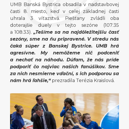
UMB Banská Bystrica obsadila v nadstavbovej
časti 8. miesto, keď v celej základnej časti
uhrala 3 víťazstvá. Piešťany zvládli oba
doterajšie duely v tejto sezóne (107:35
a 108:33).
„Tešíme sa na najdôležitejšiu časť
sezóny, sme na ňu pripravené. V stredu nás
čaká súper z Banskej Bystrice. UMB hrá
agresívne. My nemôžeme nič podceniť
a nechať na náhodu. Dúfam, že nás príde
podporiť čo najviac našich fanúšikov. Sme
za nich nesmierne vďační, s ich podporou sa
nám hrá ľahšie,“
prezradila Terézia Kraislová.