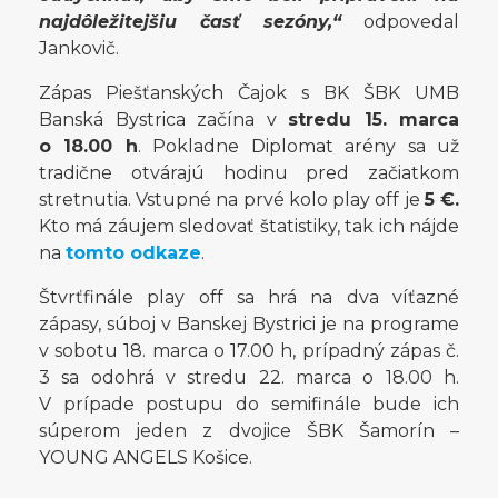
najdôležitejšiu časť sezóny,“
odpovedal
Jankovič.
Zápas Piešťanských Čajok s BK ŠBK UMB
Banská Bystrica začína v
stredu 15. marca
o 18.00 h
. Pokladne Diplomat arény sa už
tradične otvárajú hodinu pred začiatkom
stretnutia. Vstupné na prvé kolo play off je
5 €.
Kto má záujem sledovať štatistiky, tak ich nájde
na
tomto odkaze
.
Štvrťfinále play off sa hrá na dva víťazné
zápasy, súboj v Banskej Bystrici je na programe
v sobotu 18. marca o 17.00 h, prípadný zápas č.
3 sa odohrá v stredu 22. marca o 18.00 h.
V prípade postupu do semifinále bude ich
súperom jeden z dvojice ŠBK Šamorín –
YOUNG ANGELS Košice.