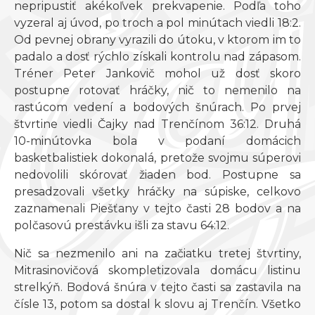
nepripustiť akékoľvek prekvapenie. Podľa toho
vyzeral aj úvod, po troch a pol minútach viedli 18:2.
Od pevnej obrany vyrazili do útoku, v ktorom im to
padalo a dosť rýchlo získali kontrolu nad zápasom.
Tréner Peter Jankovič mohol už dosť skoro
postupne rotovať hráčky, nič to nemenilo na
rastúcom vedení a bodových šnúrach. Po prvej
štvrtine viedli Čajky nad Trenčínom 36:12. Druhá
10-minútovka bola v podaní domácich
basketbalistiek dokonalá, pretože svojmu súperovi
nedovolili skórovať žiaden bod. Postupne sa
presadzovali všetky hráčky na súpiske, celkovo
zaznamenali Piešťany v tejto časti 28 bodov a na
polčasovú prestávku išli za stavu 64:12.
Nič sa nezmenilo ani na začiatku tretej štvrtiny,
Mitrasinovičová skompletizovala domácu listinu
strelkýň. Bodová šnúra v tejto časti sa zastavila na
čísle 13, potom sa dostal k slovu aj Trenčín. Všetko