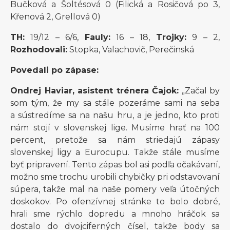
Bučková a Šoltésová 0 (Filická a Rosičová po 3,
Křenová 2, Grellová 0)
TH:
19/12 – 6/6,
Fauly:
16 – 18,
Trojky:
9 – 2,
Rozhodovali:
Stopka, Valachovič, Perečinská
Povedali po zápase:
Ondrej Haviar, asistent trénera Čajok:
„Začal by
som tým, že my sa stále pozeráme sami na seba
a sústredíme sa na našu hru, a je jedno, kto proti
nám stojí v slovenskej lige. Musíme hrať na 100
percent, pretože sa nám striedajú zápasy
slovenskej ligy a Eurocupu. Takže stále musíme
byť pripravení. Tento zápas bol asi podľa očakávaní,
možno sme trochu urobili chybičky pri odstavovaní
súpera, takže mal na naše pomery veľa útočných
doskokov. Po ofenzívnej stránke to bolo dobré,
hrali sme rýchlo dopredu a mnoho hráčok sa
dostalo do dvojciferných čísel, takže body sa