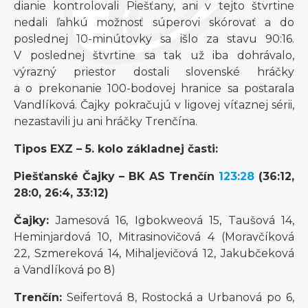
dianie kontrolovali Piešťany, ani v tejto štvrtine
nedali ľahkú možnosť súperovi skórovať a do
poslednej 10-minútovky sa išlo za stavu 90:16.
V poslednej štvrtine sa tak už iba dohrávalo,
výrazný priestor dostali slovenské hráčky
a o prekonanie 100-bodovej hranice sa postarala
Vandlíková. Čajky pokračujú v ligovej víťaznej sérii,
nezastavili ju ani hráčky Trenčína.
Tipos EXZ – 5. kolo základnej časti:
Piešťanské Čajky – BK AS Trenčín
123:28
(36:12,
28:0, 26:4, 33:12)
Čajky:
Jamesová 16, Igbokweová 15, Taušová 14,
Heminjardová 10, Mitrasinovičová 4 (Moravčíková
22, Szmereková 14, Mihaljevičová 12, Jakubčeková
a Vandlíková po 8)
Trenčín:
Seifertová 8, Rostocká a Urbanová po 6,