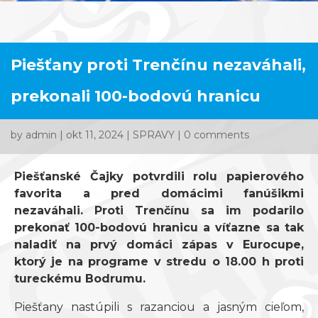
Piešťany proti Trenčínu nezaváhali,
prekonali 100-bodovú hranicu
by
admin
|
okt 11, 2024
|
SPRAVY
|
0 comments
Piešťanské Čajky potvrdili rolu papierového
favorita a pred domácimi fanúšikmi
nezaváhali. Proti Trenčínu sa im podarilo
prekonať 100-bodovú hranicu a víťazne sa tak
naladiť na prvý domáci zápas v Eurocupe,
ktorý je na programe v stredu o 18.00 h proti
tureckému Bodrumu.
Piešťany nastúpili s razanciou a jasným cieľom,